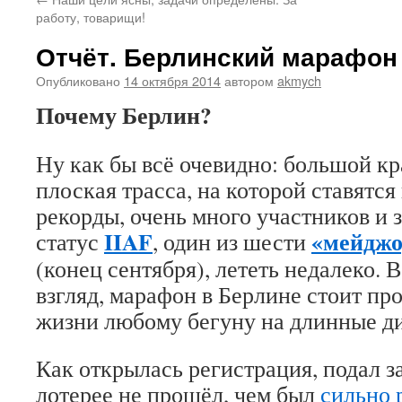
работу, товарищи!
Отчёт. Берлинский марафон 
Опубликовано
14 октября 2014
автором
akmych
Почему Берлин?
Ну как бы всё очевидно: большой кр
плоская трасса, на которой ставятс
рекорды, очень много участников и 
IIAF
«мейджо
статус
, один из шести
(конец сентября), лететь недалеко. 
взгляд, марафон в Берлине стоит про
жизни любому бегуну на длинные д
Как открылась регистрация, подал з
лотерее не прошёл, чем был
сильно 