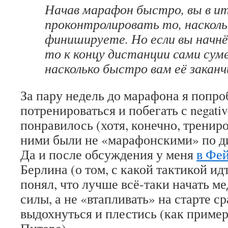
Начав марафон быстро, вы в и
проконтролировать то, насколь
финишируете. Но если вы начнё
то к концу дистанции сами сум
насколько быстро вам её заканч
За пару недель до марафона я попро
потренироваться и побегать с negativ
понравилось (хотя, конечно, тренир
ними были не «марафонскими» по ди
Да и после обсуждения у меня
в Фе
Берлина (о том, с какой тактикой ид
понял, что лучше всё-таки начать м
силы, а не «втапливать» на старте с
выдохнуться и плестись (как пример
Питере).