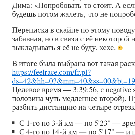
Дима: «Попробовать-то стоит. А есл
будешь потом жалеть, что не попроб
Переписка в скайпе по этому повод
забавная, но в связи с её некоторой
выкладывать я её не буду, хехе.
В итоге была выбрана вот такая рас
https://feelrace.com/fr.pl?
ds=42&hh=03&mm=40&ss=00&bt=1
Целевое время — 3:39:56, с negative s
половина чуть медленнее второй). 
разбить дистанцию на четыре отрезк
С 1-го по 3-й км — по 5'23'' — вре
С 4-го по 14-й км — по 5'17'' — и