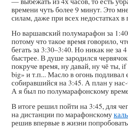
— выбежать из 4х часов, то есть убр
времени чуть более 9 минут. Это мн
силам, даже при всех недостатках в 
Но варшавский полумарафон за 1:40
потому что такое время говорило, ч
бегать за 3:30–3:40. Но никак не за 4
быстрее. В душе зародился червячо
покруче время, ну давай, ну чё ты, if
big» и т.п... Масло в огонь подливал
собиравшийся на 3:45. А план у нас
А я был по полумарафонскому време
В итоге решил пойти на 3:45, для че
на дистанции по марафонскому
кал
решив впервые в жизни попробовать