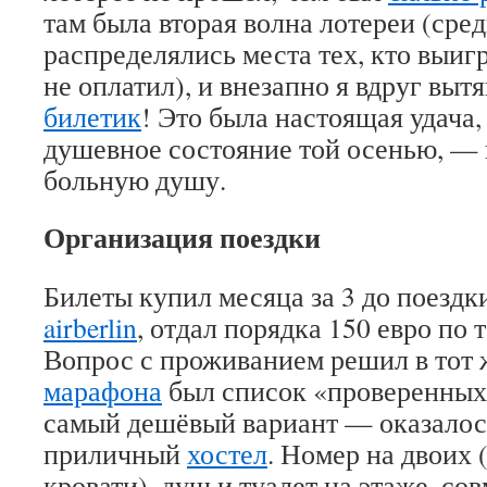
там была вторая волна лотереи (сре
распределялись места тех, кто выигр
не оплатил), и внезапно я вдруг выт
билетик
! Это была настоящая удача,
душевное состояние той осенью, — 
больную душу.
Организация поездки
Билеты купил месяца за 3 до поездки
airberlin
, отдал порядка 150 евро по
Вопрос с проживанием решил в тот 
марафона
был список «проверенных»
самый дешёвый вариант — оказалос
приличный
хостел
. Номер на двоих 
кровати), душ и туалет на этаже, с